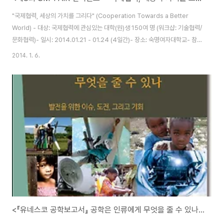
"국제협력, 세상의 가치를 그리다" (Cooperation Towards a Better
World) - 대상: 국제협력에 관심있는 대학(원)생 150여 명 (워크샵: 기술협력/
문화협력)- 일시: 2014.01.21 - 01.24 (4일간)- 장소: 숙명여자대학교- 참
가신청: 2013.11.05 - 2014.01.17- www.smpair.org 에서 신청하세요! >
2014. 1. 6.
제 8회 컨퍼런스 참가자에게만 주어지는 특혜1. 그룹 미션 우승팀에게 "필리핀
해외봉사 프로그램" 제공2. 거주지가 먼 참가자들 "숙소" 신청 가능
<『유네스코 공학보고서』 공학은 인류에게 무엇을 줄 수 있나> 발간 소식을 전해드립니다.