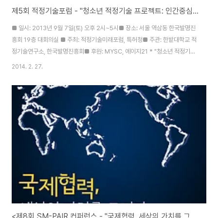
제5회 적정기술포럼 - "청소년 적정기술 프로젝트: 인간중심문제해결자 되기" (홍성욱)
■ 일시: 2013년 9월 7일(토) 오후 2시~5시■ 장소: 서울 역삼동 한국발명진
흥회 19층 대회의실 ■ 주최: 적정기술미래포럼, 특허청■ 주관: 한밭대학교 적
정기술연구소, 한국발명진흥회■ 후원: MYSC, 에이지21 * "청소년 적정기술
프로젝트: 인간중심문제해결자 되기" - 홍성욱 (적정기술미래포럼 대표)
2014. 2. 27.
<제8회 SM-PAIR 컨퍼런스 - "국제협력, 세상의 가치를 그리다"> 안내