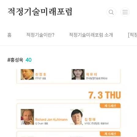
본문 바로가기
적정기술미래포럼
홈
적정기술이란?
적정기술미래포럼 소개
[적
홍성욱
40