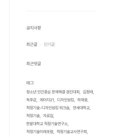
공지사항
최근글
인기글
최근댓글
태그
청소년 인간중심 문제해결 경진대회
김정태
독후감
에이지21
디자인씽킹
하재웅
적정기술-디자인씽킹 워크숍
연세대학교
적정기술
자료집
한밭대학교 적정기술연구소
적정기술미래포럼
적정기술교사연구회