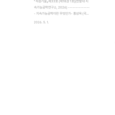
『적정기술』제33호 (제18권 1호)(한밭대 지
속가능공학연구소, 2026) --------------
- 지속가능공학이란 무엇인가- 홍성욱 (국립
한밭대학교 지속가능공학연구소) 협력의 시
2026. 5. 1.
대는 가고, 각자도생의 세계로: 글로벌 지정
학 및 지경학적 구조 변화와 그 근본 원인에
대한 심층 분석- 하재웅 (레버리지연구소장)
AI와 소셜 임팩트의 교차로: 델리에서 만난
기술의 얼굴들- 장은희 (MYSC) 에너지 고
속도로와 에너지 마을도로가 만나는 곳: 전남
의 미래를 여는 새로운 기점 기념비- 이승훈
(전남테크노파크) 광촉매, 태양과 물로 그려
내는 모두를 위한 에너지- 김윤상 (국립한밭
대학교 화학생명공학과)