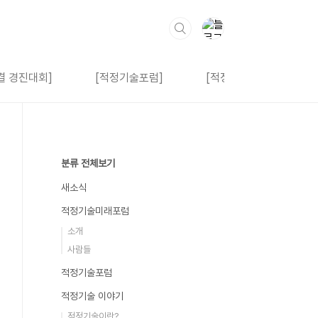
결 경진대회]
[적정기술포럼]
[적정기술아카데미]
분류 전체보기
새소식
적정기술미래포럼
소개
사람들
적정기술포럼
적정기술 이야기
적정기술이란?