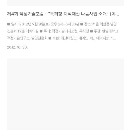
제4회 적정기술포럼 - "특허청 지식재산 나눔사업 소개" (이진화)
■ 일시: 2012년 9월 8일(토) 오후 2시~5시30분 ■ 장소: 서울 역삼동 발명
진흥회 19층 대회의실 ■ 주최: 적정기술미래포럼, 특허청 ■ 주관: 한밭대학교
적정기술연구소, 발명진흥회 ■ 후원: 에딧더월드, 에이드그린, 에이지21 *
"특허청 지식재산 나눔사업 소개" - 이진화 (특허청 다자협력팀 사무관)
2012. 10. 30.