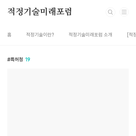
본문 바로가기
적정기술미래포럼
홈
적정기술이란?
적정기술미래포럼 소개
[적
특허청
19