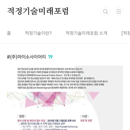
본문 바로가기
적정기술미래포럼
홈
적정기술이란?
적정기술미래포럼 소개
[적
(주)마이소사이어티
19