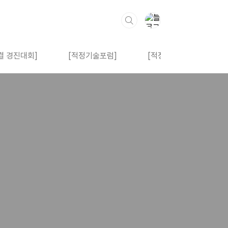
결 경진대회]
[적정기술포럼]
[적정기술아카데미]