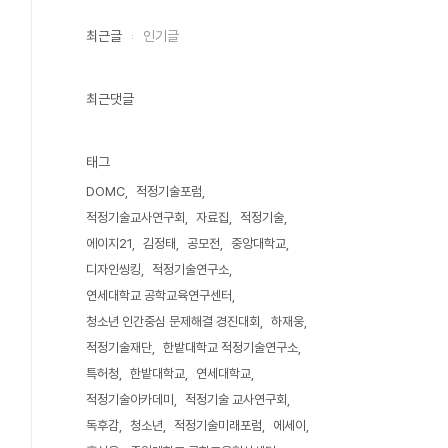
최근글
인기글
최근댓글
태그
DOMC
적정기술포럼
적정기술교사연구회
자료집
적정기술
에이지21
김정태
공모전
중앙대학교
디자인씽킹
적정기술연구소
연세대학교 공학교육연구센터
청소년 인간중심 문제해결 경진대회
하재웅
적정기술재단
한밭대학교 적정기술연구소
특허청
한밭대학교
연세대학교
적정기술아카데미
적정기술 교사연구회
독후감
청소년
적정기술미래포럼
에세이