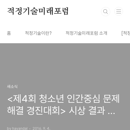
본문 바로가기
적정기술미래포럼
홈
적정기술이란?
적정기술미래포럼 소개
[적
새소식
<제4회 청소년 인간중심 문제
해결 경진대회> 시상 결과 안
내
by hayandal
2016. 9. 4.