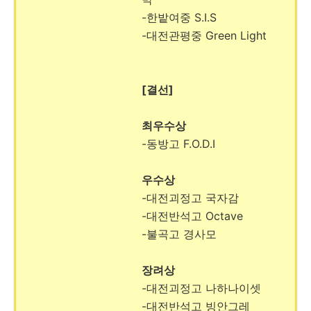
-한밭여중 S.I.S
-대전관평중 Green Light
[결선]
최우수상
-동방고 F.O.D.I
우수상
-대전괴정고 국자감
-대전반석고 Octave
-불곡고 경사모
장려상
-대전괴정고 나하나이셋
-대전반석고 빙안그레