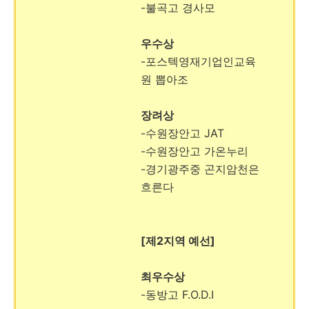
-불곡고 경사모
우수상
-포스텍영재기업인교육
원 뽑아조
장려상
-수원장안고 JAT
-수원장안고 가온누리
-경기광주중 곤지암천은
흐른다
[제2지역 예선]
최우수상
-동방고 F.O.D.I