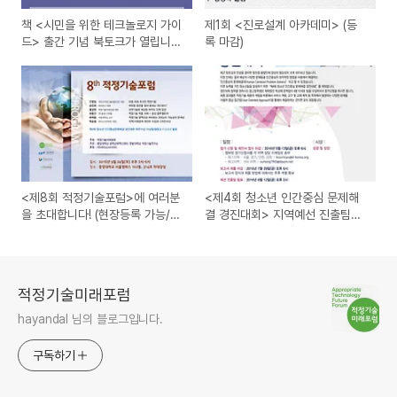
책 <시민을 위한 테크놀로지 가이
제1회 <진로설계 아카데미> (등
드> 출간 기념 북토크가 열립니
록 마감)
다! :)
<제8회 적정기술포럼>에 여러분
<제4회 청소년 인간중심 문제해
을 초대합니다! (현장등록 가능/사
결 경진대회> 지역예선 진출팀을
전등록 마감)
공고합니다.
적정기술미래포럼
hayandal 님의 블로그입니다.
구독하기