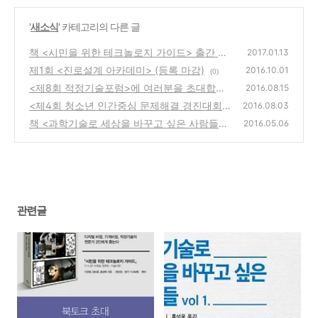
'
새소식
' 카테고리의 다른 글
책 <시민을 위한 테크놀로지 가이드> 출간 기
2017.01.13
념 북토크가 열립니다! :)
제1회 <진로설계 아카데미> (등록 마감)
(0)
2016.10.01
(0)
<제8회 적정기술포럼>에 여러분을 초대합니
2016.08.15
다! (현장등록 가능/사전등록 마감)
<제4회 청소년 인간중심 문제해결 경진대회>
(0)
2016.08.03
지역예선 진출팀을 공고합니다.
책 <과학기술로 세상을 바꾸고 싶은 사람들>
(0)
2016.05.06
한국어판 출간 프로젝트에 함께 해 주세요~! :
D
(0)
관련글