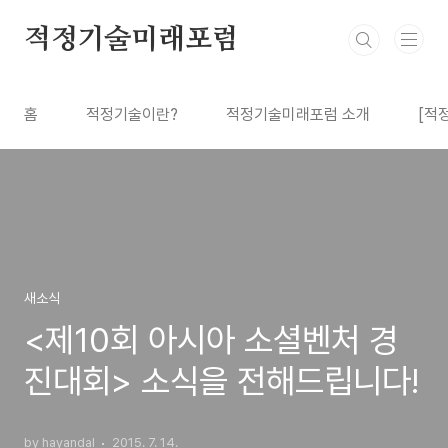
본문 바로가기
적정기술미래포럼
홈
적정기술이란?
적정기술미래포럼 소개
[적
새소식
<제10회 아시아 소셜벤처 경
진대회> 소식을 전해드립니다!
by hayandal
2015. 7. 14.