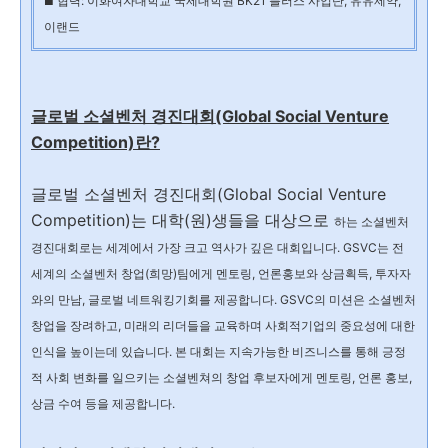
협력: 이화여자대학교 국제대학원 BK21 플러스 사업단, 유유제약,
■
이랜드
글로벌 소셜벤처 경진대회(Global Social Venture
Competition)란?
글로벌 소셜벤처 경진대회(Global Social Venture
Competition)는 대학(원)생들을 대상으로
하는 소셜벤처
경진대회로는 세계에서 가장 크고 역사가 깊은 대회입니다. GSVC는
전
세계의 소셜벤처 창업(희망)팀에게 멘토링, 언론홍보와 상금획득, 투자자
와의 만남,
글로벌 네트워킹기회를 제공합니다. GSVC의 미션은 소셜벤처
창업을 장려하고, 미래의
리더들을 교육하며 사회적기업의 중요성에 대한
인식을 높이는데 있습니다. 본 대회는
지속가능한 비즈니스를 통해 긍정
적 사회 변화를 일으키는 소셜벤쳐의 창업 후보자에게
멘토링, 언론 홍보,
상금 수여 등을 제공합니다.