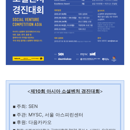
<
제10회 아시아 소셜벤처 경진대회
>
주최: SEN
■
주관: MYSC, 서울 아스피린센터
■
후원: 다음카카오
■