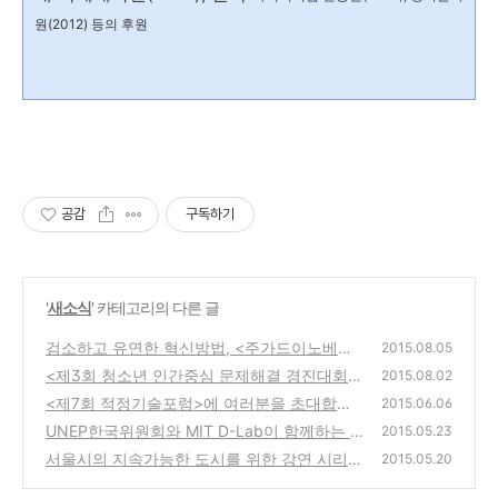
원(2012) 등의 후원
공감
구독하기
'
새소식
' 카테고리의 다른 글
검소하고 유연한 혁신방법, <주가드이노베이
2015.08.05
션> 한국어판 출간 프로젝트에 참여해 주세요
<제3회 청소년 인간중심 문제해결 경진대회>
2015.08.02
~! :D
본선 진출팀을 공고합니다.
(0)
<제7회 적정기술포럼>에 여러분을 초대합니
(0)
2015.06.06
다! (사전등록 마감-당일 선착순 현장등록 가
UNEP한국위원회와 MIT D-Lab이 함께하는 <
2015.05.23
능)
기아 에코다이나믹스 원정대> 6기 원정대원
(1)
서울시의 지속가능한 도시를 위한 강연 시리즈
2015.05.20
모집 소식을 전해드립니다.
<지속가능한 도시를 위한 청소년의 역할> 강
(0)