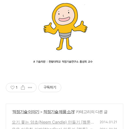
1
구독하기
'
적정기술 이야기
>
적정기술 제품 소개
' 카테고리의 다른 글
모기 쫓는 양초(Neem Candle) 만들기 [웹툰]
2014.01.21
(0)