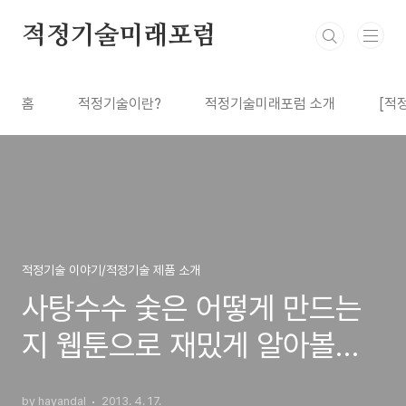
본문 바로가기
적정기술미래포럼
홈
적정기술이란?
적정기술미래포럼 소개
[적
적정기술 이야기/적정기술 제품 소개
사탕수수 숯은 어떻게 만드는
지 웹툰으로 재밌게 알아볼까
요? :)
by hayandal
2013. 4. 17.