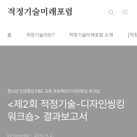
본문 바로가기
적정기술미래포럼
홈
적정기술이란?
적정기술미래포럼 소개
[적
청소년 인간중심 E&E 교육 프로젝트/디자인씽킹 워크샵
<제2회 적정기술-디자인씽킹
워크숍> 결과보고서
by hayandal
2013. 4. 2.